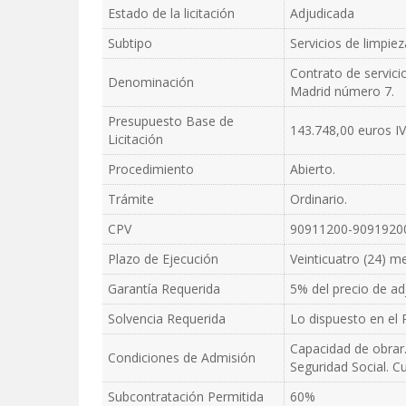
Estado de la licitación
Adjudicada
Subtipo
Servicios de limpiez
Contrato de servici
Denominación
Madrid número 7.
Presupuesto Base de
143.748,00 euros I
Licitación
Procedimiento
Abierto.
Trámite
Ordinario.
CPV
90911200-9091920
Plazo de Ejecución
Veinticuatro (24) m
Garantía Requerida
5% del precio de a
Solvencia Requerida
Lo dispuesto en el P
Capacidad de obrar.
Condiciones de Admisión
Seguridad Social. Cu
Subcontratación Permitida
60%