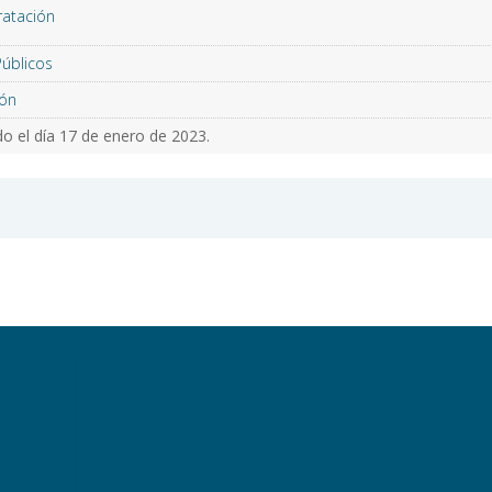
ratación
Públicos
ón
o el día 17 de enero de 2023.