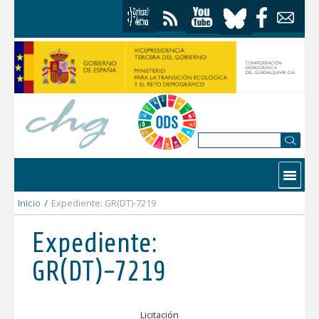
Saltar al contenido
Contactar
Inicio
/
Expediente: GR(DT)-7219
Expediente:
GR(DT)-7219
Licitación