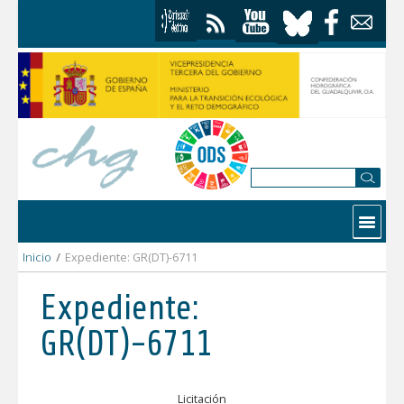
Saltar al contenido
Contactar
Inicio
/
Expediente: GR(DT)-6711
Expediente:
GR(DT)-6711
Licitación