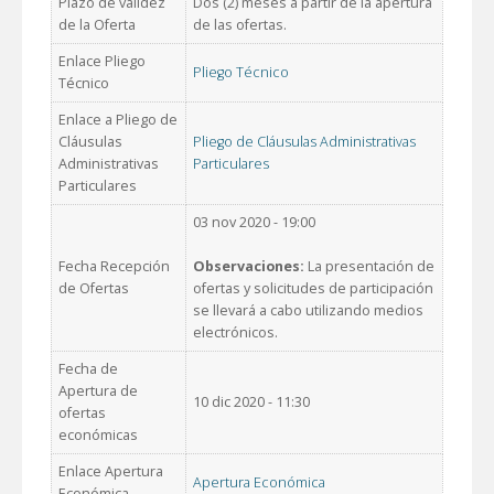
Plazo de validez
Dos (2) meses a partir de la apertura
de la Oferta
de las ofertas.
Enlace Pliego
Pliego Técnico
Técnico
Enlace a Pliego de
Cláusulas
Pliego de Cláusulas Administrativas
Administrativas
Particulares
Particulares
03 nov 2020 - 19:00
Fecha Recepción
Observaciones:
La presentación de
de Ofertas
ofertas y solicitudes de participación
se llevará a cabo utilizando medios
electrónicos.
Fecha de
Apertura de
10 dic 2020 - 11:30
ofertas
económicas
Enlace Apertura
Apertura Económica
Económica