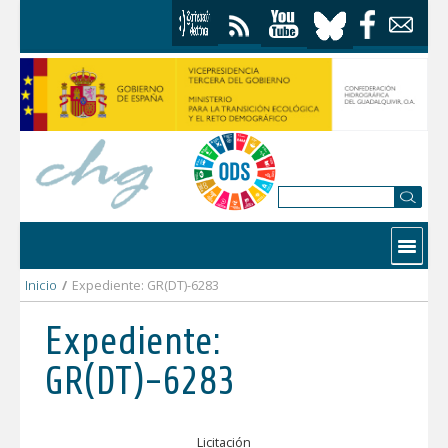
Saltar al contenido
Contactar
Inicio
/
Expediente: GR(DT)-6283
Expediente:
GR(DT)-6283
Licitación