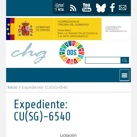
Saltar al contenido
Contactar
Inicio
/
Expediente: CU(SG)-6540
Expediente:
CU(SG)-6540
Licitación