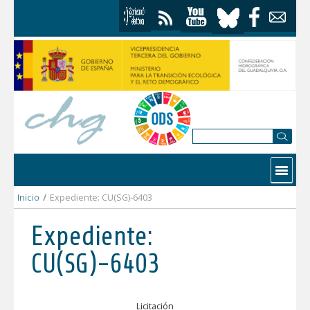
Saltar al contenido
Contactar
Inicio
/
Expediente: CU(SG)-6403
Expediente:
CU(SG)-6403
Licitación