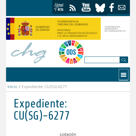
Saltar al contenido
Contactar
Inicio
/
Expediente: CU(SG)-6277
Expediente:
CU(SG)-6277
Licitación