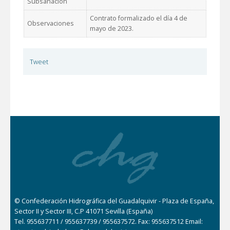
Subsanación
Contrato formalizado el día 4 de
Observaciones
mayo de 2023.
Tweet
© Confederación Hidrográfica del Guadalquivir - Plaza de España,
Sector II y Sector III, C.P 41071 Sevilla (España)
Tel. 955637711 / 955637739 / 955637572. Fax: 955637512 Email: