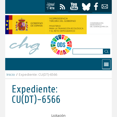
Saltar al contenido
Contactar
Inicio
/
Expediente: CU(DT)-6566
Expediente:
CU(DT)-6566
Licitación