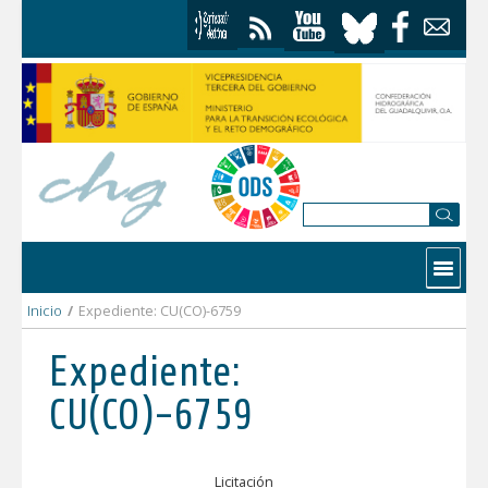
Saltar al contenido
Contactar
Inicio
/
Expediente: CU(CO)-6759
Expediente:
CU(CO)-6759
Licitación