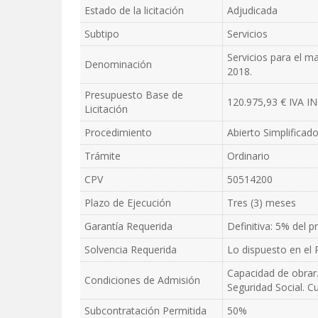
Estado de la licitación
Adjudicada
Subtipo
Servicios
Servicios para el m
Denominación
2018.
Presupuesto Base de
120.975,93 € IVA 
Licitación
Procedimiento
Abierto Simplificad
Trámite
Ordinario
CPV
50514200
Plazo de Ejecución
Tres (3) meses
Garantía Requerida
Definitiva: 5% del 
Solvencia Requerida
Lo dispuesto en el P
Capacidad de obrar.
Condiciones de Admisión
Seguridad Social. Cu
Subcontratación Permitida
50%