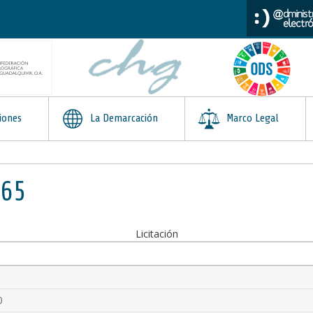
iones
La Demarcación
Marco Legal
065
Licitación
0