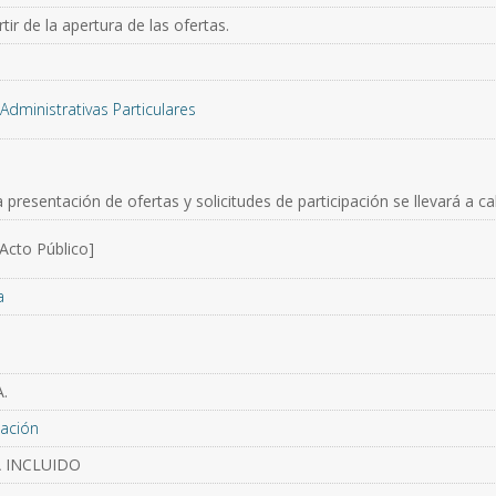
ir de la apertura de las ofertas.
Administrativas Particulares
 presentación de ofertas y solicitudes de participación se llevará a c
[Acto Público]
a
0
.
ación
VA INCLUIDO