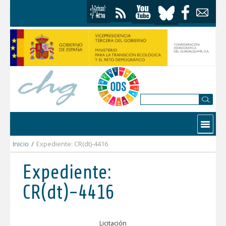
Saltar al contenido
Contactar
Inicio
/
Expediente: CR(dt)-4416
Expediente:
CR(dt)-4416
Licitación