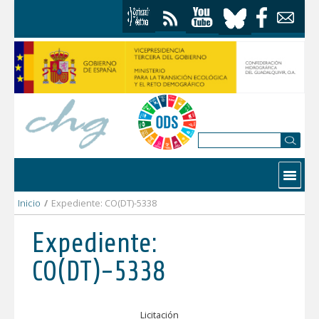
Saltar al contenido
Contactar
Inicio
/
Expediente: CO(DT)-5338
Expediente:
CO(DT)-5338
Licitación