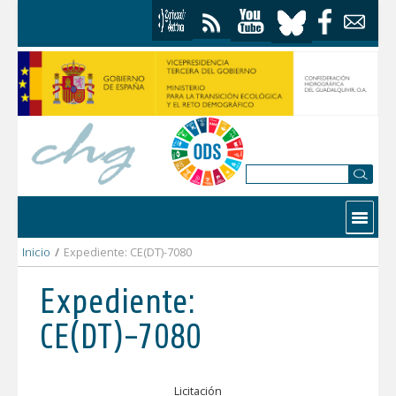
Saltar al contenido
Contactar
Inicio
/
Expediente: CE(DT)-7080
Expediente:
CE(DT)-7080
Licitación