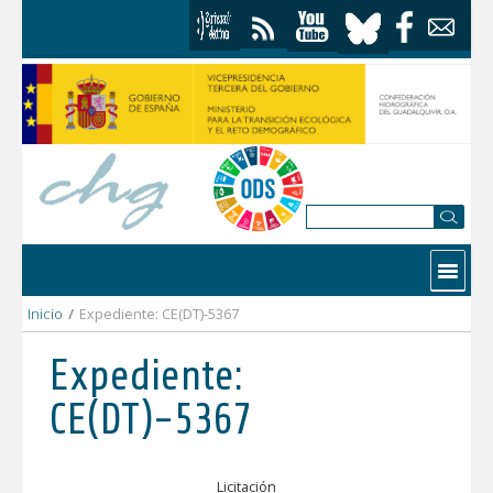
Saltar al contenido
Contactar
Inicio
/
Expediente: CE(DT)-5367
Expediente:
CE(DT)-5367
Licitación