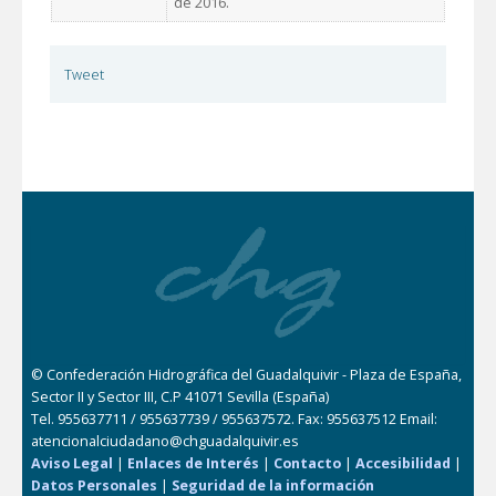
de 2016.
Tweet
© Confederación Hidrográfica del Guadalquivir - Plaza de España,
Sector II y Sector III, C.P 41071 Sevilla (España)
Tel. 955637711 / 955637739 / 955637572. Fax: 955637512 Email:
atencionalciudadano@chguadalquivir.es
Aviso Legal
|
Enlaces de Interés
|
Contacto
|
Accesibilidad
|
Datos Personales
|
Seguridad de la información